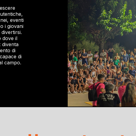
rescere
utentiche,
nei, eventi
ro i giovani
divertirsi.
 dove il
: diventa
ento di
capace di
dal campo.