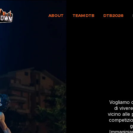
ABOUT
TEAM DTB
DTB2026
Vogliamo c
di viver
vicino alle
competizio
g
Immaginia