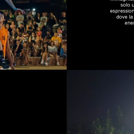
solo 
espression
dove la
ener